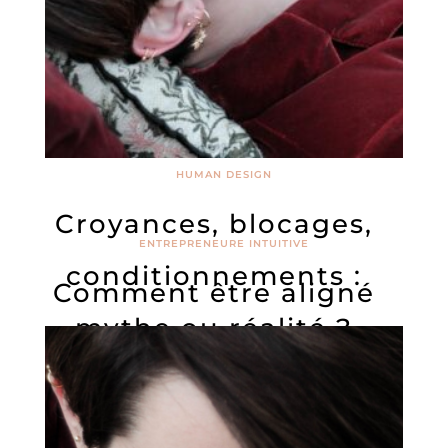
HUMAN DESIGN
Croyances, blocages,
ENTREPRENEURE INTUITIVE
conditionnements :
Comment être aligné
mythe ou réalité ?
dans son business (et
dans sa vie) ?