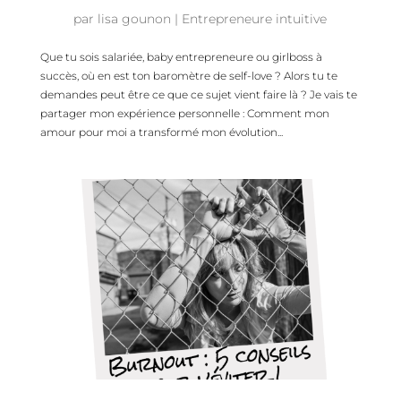
par
lisa gounon
|
Entrepreneure intuitive
Que tu sois salariée, baby entrepreneure ou girlboss à
succès, où en est ton baromètre de self-love ? Alors tu te
demandes peut être ce que ce sujet vient faire là ? Je vais te
partager mon expérience personnelle : Comment mon
amour pour moi a transformé mon évolution...