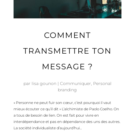
COMMENT
TRANSMETTRE TON
MESSAGE ?
par
lisa gounon
|
Communiquer
,
Personal
branding
« Personne ne peut fuir son cœur, c’est pourquoi il vaut
mieux écouter ce qu’il dit » L’alchimiste de Paolo Coelho. On
a tous de besoin de lien. On est fait pour vivre en
interdépendance et pas en dépendance des uns des autres.
La société individualiste d’aujourd’hui...