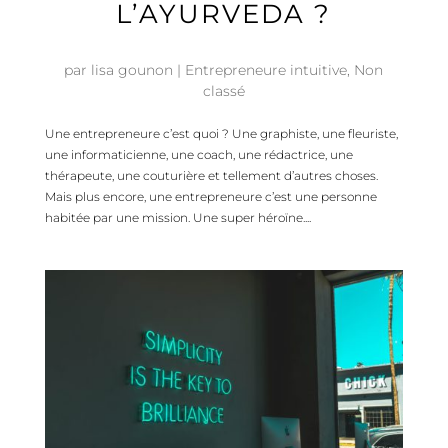
L’AYURVEDA ?
par
lisa gounon
|
Entrepreneure intuitive
,
Non
classé
Une entrepreneure c’est quoi ? Une graphiste, une fleuriste,
une informaticienne, une coach, une rédactrice, une
thérapeute, une couturière et tellement d’autres choses.
Mais plus encore, une entrepreneure c’est une personne
habitée par une mission. Une super héroïne....