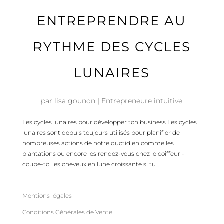
ENTREPRENDRE AU
RYTHME DES CYCLES
LUNAIRES
par
lisa gounon
|
Entrepreneure intuitive
Les cycles lunaires pour développer ton business Les cycles
lunaires sont depuis toujours utilisés pour planifier de
nombreuses actions de notre quotidien comme les
plantations ou encore les rendez-vous chez le coiffeur -
coupe-toi les cheveux en lune croissante si tu...
Mentions légales
Conditions Générales de Vente