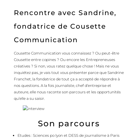
Rencontre avec Sandrine,
fondatrice de Cousette
Communication
Cousette Communication vous connaissez ? Ou peut-être
Cousette entre copines ? Ou encore les Entrepreneuses
créatives ? Si non, vous ratez quelque chose ! Mais ne vous
inquiétez pas, je vais tout vous présenter parce que Sandrine
Franchet, la fondatrice de tout ça a accepté de répondre à
nos questions. A la fois journaliste, chef d’entreprise et
auteure, elle nous raconte son parcours et les opportunités
qu’elle a su saisir.
Son parcours
Etudes : Sciences po lyon et DESS de journalisme à Paris