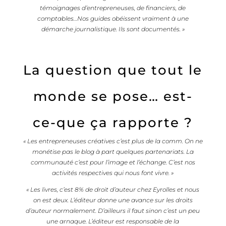
témoignages d’entrepreneuses, de financiers, de
comptables…Nos guides obéissent vraiment à une
démarche journalistique. Ils sont documentés. »
La question que tout le
monde se pose… est-
ce-que ça rapporte ?
« Les entrepreneuses créatives c’est plus de la comm. On ne
monétise pas le blog à part quelques partenariats. La
communauté c’est pour l’image et l’échange. C’est nos
activités respectives qui nous font vivre. »
« Les livres, c’est 8% de droit d’auteur chez Eyrolles et nous
on est deux. L’éditeur donne une avance sur les droits
d’auteur normalement. D’ailleurs il faut sinon c’est un peu
une arnaque. L’éditeur est responsable de la