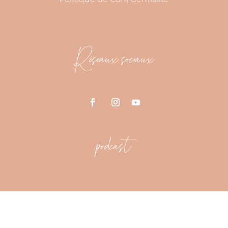
Réseaux sociaux
podcast
Designed by
Pretty Web Design
|
A Divi website design
company 2020