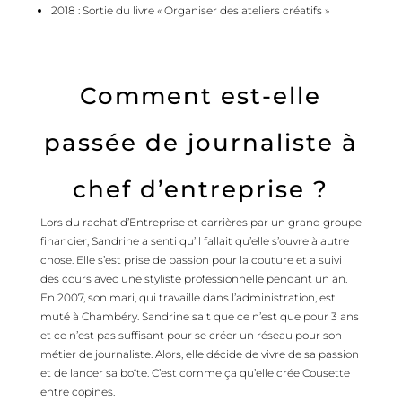
2018 : Sortie du livre
« Organiser des ateliers créatifs »
Comment est-elle
passée de journaliste à
chef d’entreprise ?
Lors du rachat d’Entreprise et carrières par un grand groupe
financier, Sandrine a senti qu’il fallait qu’elle s’ouvre à autre
chose. Elle s’est prise de passion pour la couture et a suivi
des cours avec une styliste professionnelle pendant un an.
En 2007, son mari, qui travaille dans l’administration, est
muté à Chambéry. Sandrine sait que ce n’est que pour 3 ans
et ce n’est pas suffisant pour se créer un réseau pour son
métier de journaliste. Alors, elle décide de vivre de sa passion
et de lancer sa boîte. C’est comme ça qu’elle crée Cousette
entre copines.