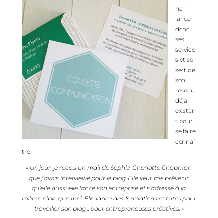
ne
lance
donc
ses
service
s et se
sert de
son
réseau
déjà
existan
t pour
se faire
connaî
tre.
« Un jour, je reçois un mail de Sophie-Charlotte Chapman
que j’avais interviewé pour le blog. Elle veut me prévenir
qu’elle aussi elle lance son entreprise et s’adresse à la
même cible que moi. Elle lance des formations et tutos pour
travailler son blog… pour entrepreneuses créatives. »