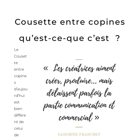
Cousette entre copines
qu’est-ce-que c’est ?
Le
Couset
te
entre
copine
s
d’aujou
rd’hui
est
bien
différe
nt de
celui
de