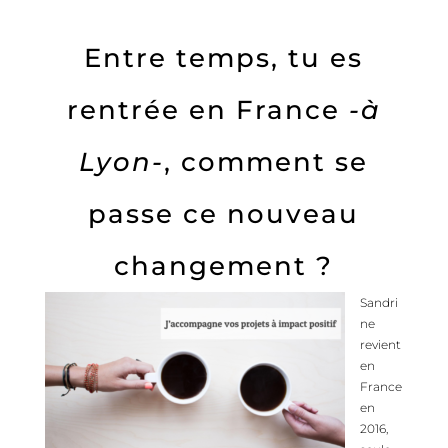
Entre temps, tu es
rentrée en France
-à
Lyon-
, comment se
passe ce nouveau
changement ?
Sandri
ne
revient
en
France
en
2016,