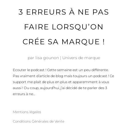
3 ERREURS À NE PAS
FAIRE LORSQU’ON
CRÉE SA MARQUE !
par
lisa gounon
|
Univers de marque
Ecouter le podcast ! Cette semaine est un peu différente.
Pas vraiment d’article de blog mais toujours un podcast ! Ce
support me plait de plus en plus et apparemment à vous
aussi ! Du coup, aujourd’hui, j’ai décidé de te parler des 3
erreurs à ne...
Mentions légales
Conditions Générales de Vente