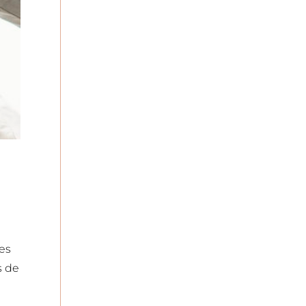
ées
s de