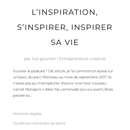
L’INSPIRATION,
S’INSPIRER, INSPIRER
SA VIE
par
lisa gounon
|
Entrepreneure créative
Ecouter le podcast ! Cet article, je l’ai commencé assise sur
un banc du parc Monceau au mois de septembre 2017. Je
n’avais pas pu m’empêcher d’ouvrir mon tout nouveau
carnet Monoprix x Wear My Lemonade (oui oui avant j’étais
passée au...
Mentions légales
Conditions Générales de Vente