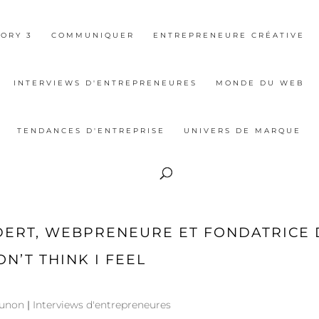
ORY 3
COMMUNIQUER
ENTREPRENEURE CRÉATIVE
INTERVIEWS D'ENTREPRENEURES
MONDE DU WEB
TENDANCES D'ENTREPRISE
UNIVERS DE MARQUE
DERT, WEBPRENEURE ET FONDATRICE 
ON’T THINK I FEEL
ounon
|
Interviews d'entrepreneures