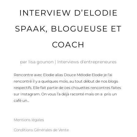
INTERVIEW D’ELODIE
SPAAK, BLOGUEUSE ET
COACH
par
lisa gounon
|
Interviews d'entrepreneures
Rencontre avec Elodie alias Douce Mélodie Elodie je l’ai
rencontré il y a quelques mois, au tout début de nos blogs
respectifs. Elle fait partie de ces chouettes rencontres faites
sur Instagram. On vous l’a déjà raconté mais on a pris un
café un...
Mentions légales
Conditions Générales de Vente